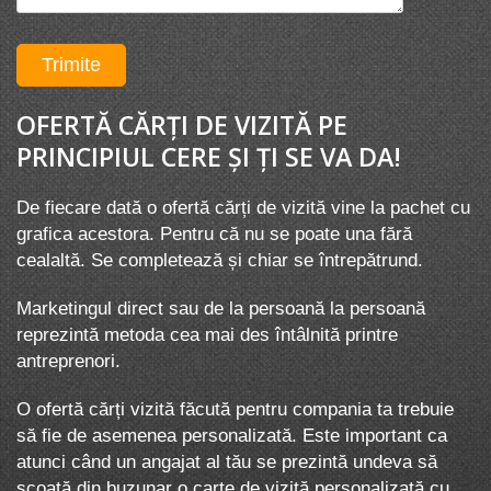
OFERTĂ CĂRȚI DE VIZITĂ PE
PRINCIPIUL CERE ȘI ȚI SE VA DA!
De fiecare dată o ofertă cărți de vizită vine la pachet cu
grafica acestora. Pentru că nu se poate una fără
cealaltă. Se completează și chiar se întrepătrund.
Marketingul direct sau de la persoană la persoană
reprezintă metoda cea mai des întâlnită printre
antreprenori.
O ofertă cărți vizită făcută pentru compania ta trebuie
să fie de asemenea personalizată. Este important ca
atunci când un angajat al tău se prezintă undeva să
scoată din buzunar o carte de vizită personalizată cu