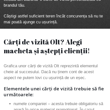
brandul tău.
Câștigi astfel suficient teren încât concurența să nu te
mai poată ajunge cu ușurință.
Cărți de vizită Olt? Alegi
macheta și aștepți clienții!
Grafica unor cărți de vizită Olt reprezintă elementul
cheie al succesului. Dacă nu ținem cont de acest
aspect ne putem lovi cu ușurință de un eșec.
Elementele unei cărți de vizită trebuie să fie
următoarele:
numele companiei – acesta trebuie obligatoriu să
apară în orice material promoțional. În cazul