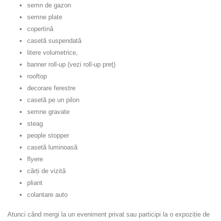
semn de gazon
semne plate
copertină
casetă suspendată
litere volumetrice,
banner roll-up (vezi roll-up preț)
rooftop
decorare ferestre
casetă pe un pilon
semne gravate
steag
people stopper
casetă luminoasă
flyere
cărți de vizită
pliant
colantare auto
Atunci când mergi la un eveniment privat sau participi la o expoziție de