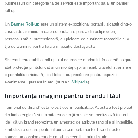
businessuri din categoria ta de servicii este important să ai un banner
roll-up.
Un
Banner Roll-up
este un sistem expozițional portabil, alcătuit dintr-o
casetă de aluminiu în care este rulată o pânză din polipropilen,
personalizată și pretensionată, cu picioare de susținere rabatabile și o
tijă de aluminiu pentru fixare în poziție desfășurată.
Sistemul retractabil al roll-up-ului de tragere a printului în casetă asigură
atât protecția printului cât și un montaj ușor și rapid. Standul strâns are
o portabilitate ridicată, fiind folosit cu precădere pentru expoziții,
evenimente , prezentări etc. (sursa :
Wikipedia
).
Importanța imaginii pentru brandul tău!
Termenul de „brand” este folosit des în publicitate. Acesta a fost preluat
din limba engleză și majoritatea definițiilor sale se focalizează în jurul
ideii că un brand reprezintă un amestec de atribute tangibile și intagibile,
simbolizate și care poate influența comportamente. Brandul este
așadar, un conglomerat de emoții, percepții și atitudini ale