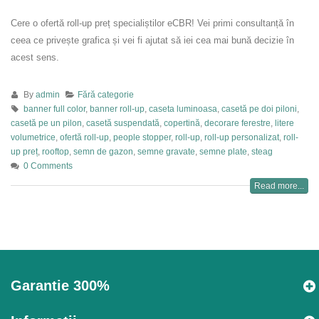
Cere o ofertă roll-up preț specialiștilor eCBR! Vei primi consultanță în
ceea ce privește grafica și vei fi ajutat să iei cea mai bună decizie în
acest sens.
By
admin
Fără categorie
banner full color
,
banner roll-up
,
caseta luminoasa
,
casetă pe doi piloni
,
casetă pe un pilon
,
casetă suspendată
,
copertină
,
decorare ferestre
,
litere
volumetrice
,
ofertă roll-up
,
people stopper
,
roll-up
,
roll-up personalizat
,
roll-
up preț
,
rooftop
,
semn de gazon
,
semne gravate
,
semne plate
,
steag
0 Comments
Read more...
Garantie 300%