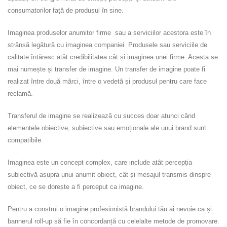
consumatorilor față de produsul în sine.
Imaginea produselor anumitor firme sau a serviciilor acestora este în
strânsă legătură cu imaginea companiei. Produsele sau serviciile de
calitate întăresc atât credibilitatea cât și imaginea unei firme. Acesta se
mai numește și transfer de imagine. Un transfer de imagine poate fi
realizat între două mărci, între o vedetă și produsul pentru care face
reclamă.
Transferul de imagine se realizează cu succes doar atunci când
elementele obiective, subiective sau emoționale ale unui brand sunt
compatibile.
Imaginea este un concept complex, care include atât percepția
subiectivă asupra unui anumit obiect, cât și mesajul transmis dinspre
obiect, ce se dorește a fi perceput ca imagine.
Pentru a construi o imagine profesionistă brandului tău ai nevoie ca și
bannerul roll-up să fie în concordanță cu celelalte metode de promovare.