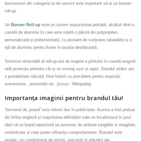
businessuri din categoria ta de servicii este important să ai un banner
roll-up.
Un
Banner Roll-up
este un sistem expozițional portabil, alcătuit dintr-o
casetă de aluminiu în care este rulată o pânză din polipropilen,
personalizată și pretensionată, cu picioare de susținere rabatabile și o
tijă de aluminiu pentru fixare în poziție desfășurată.
Sistemul retractabil al roll-up-ului de tragere a printului în casetă asigură
atât protecția printului cât și un montaj ușor și rapid. Standul strâns are
o portabilitate ridicată, fiind folosit cu precădere pentru expoziții,
evenimente , prezentări etc. (sursa :
Wikipedia
).
Importanța imaginii pentru brandul tău!
Termenul de „brand” este folosit des în publicitate. Acesta a fost preluat
din limba engleză și majoritatea definițiilor sale se focalizează în jurul
ideii că un brand reprezintă un amestec de atribute tangibile și intagibile,
simbolizate și care poate influența comportamente. Brandul este
așadar, un conglomerat de emoții, percepții și atitudini ale