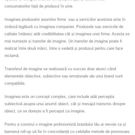
consumatorilor față de produsul în sine.
Imaginea produselor anumitor firme sau a serviciilor acestora este în
strânsă legătură cu imaginea companiei. Produsele sau serviciile de
calitate întăresc atât credibilitatea cât și imaginea unei firme. Acesta se
mai numește și transfer de imagine. Un transfer de imagine poate fi
realizat între două mărci, între o vedetă și produsul pentru care face
reclamă.
Transferul de imagine se realizează cu succes doar atunci când
elementele obiective, subiective sau emoționale ale unui brand sunt
compatibile.
Imaginea este un concept complex, care include atât percepția
subiectivă asupra unui anumit obiect, cât și mesajul transmis dinspre
obiect, ce se dorește a fi perceput ca imagine.
Pentru a construi o imagine profesionistă brandului tău ai nevoie ca și
bannerul roll-up să fie în concordanță cu celelalte metode de promovare.