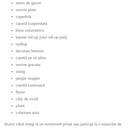
semn de gazon
semne plate
copertină
casetă suspendată
litere volumetrice,
banner roll-up (vezi roll-up preț)
rooftop
decorare ferestre
casetă pe un pilon
semne gravate
steag
people stopper
casetă luminoasă
flyere
cărți de vizită
pliant
colantare auto
Atunci când mergi la un eveniment privat sau participi la o expoziție de