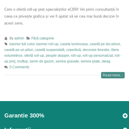
Cere o ofertă roll-up preț specialiștilor eCBR! Vei primi consultanță în
ceea ce privește grafica și vei fi ajutat să iei cea mai bună decizie în
acest sens.
By
admin
Fără categorie
banner full color
,
banner roll-up
,
caseta luminoasa
,
casetă pe doi piloni
,
casetă pe un pilon
,
casetă suspendată
,
copertină
,
decorare ferestre
,
litere
volumetrice
,
ofertă roll-up
,
people stopper
,
roll-up
,
roll-up personalizat
,
roll-
up preț
,
rooftop
,
semn de gazon
,
semne gravate
,
semne plate
,
steag
0 Comments
Read more...
Garantie 300%