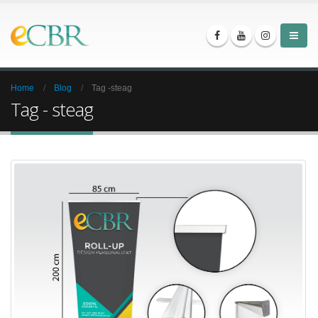
Home
Blog
Tag -
steag
Tag - steag