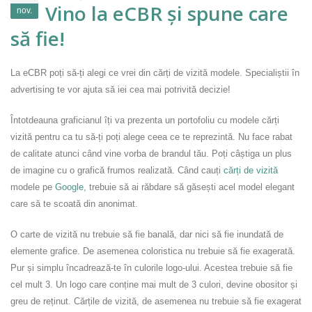
Vino la eCBR și spune care
nov.
să fie!
La eCBR poți să-ți alegi ce vrei din cărți de vizită modele. Specialiștii în
advertising te vor ajuta să iei cea mai potrivită decizie!
Întotdeauna graficianul îți va prezenta un portofoliu cu modele cărți
vizită pentru ca tu să-ți poți alege ceea ce te reprezintă. Nu face rabat
de calitate atunci când vine vorba de brandul tău. Poți câștiga un plus
de imagine cu o grafică frumos realizată. Când cauți
cărți de vizită
modele pe
Google
, trebuie să ai răbdare să găsești acel model elegant
care să te scoată din anonimat.
O carte de vizită nu trebuie să fie banală, dar nici să fie inundată de
elemente grafice. De asemenea coloristica nu trebuie să fie exagerată.
Pur și simplu încadrează-te în culorile logo-ului. Acestea trebuie să fie
cel mult 3. Un logo care conține mai mult de 3 culori, devine obositor și
greu de reținut. Cărțile de vizită, de asemenea nu trebuie să fie exagerat