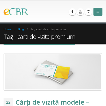
Home
Blog
Tag -
carti de vizita premium
Tag - carti de vizita premium
Cărți de vizită modele –
22