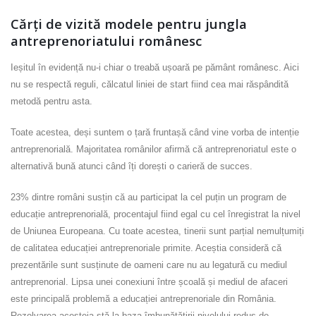
Cărți de vizită modele pentru jungla
antreprenoriatului românesc
Ieșitul în evidență nu-i chiar o treabă ușoară pe pământ românesc. Aici
nu se respectă reguli, călcatul liniei de start fiind cea mai răspândită
metodă pentru asta.
Toate acestea, deși suntem o țară fruntașă când vine vorba de intenție
antreprenorială. Majoritatea românilor afirmă că antreprenoriatul este o
alternativă bună atunci când îți dorești o carieră de succes.
23% dintre români susțin că au participat la cel puțin un program de
educație antreprenorială, procentajul fiind egal cu cel înregistrat la nivel
de Uniunea Europeana. Cu toate acestea, tinerii sunt parțial nemulțumiți
de calitatea educației antreprenoriale primite. Aceștia consideră că
prezentările sunt susținute de oameni care nu au legatură cu mediul
antreprenorial. Lipsa unei conexiuni între școală și mediul de afaceri
este principală problemă a educației antreprenoriale din România.
Rezolvarea acesteia stă la baza îmbunătățirii nivelului redus de