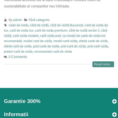
sustenabilitate al companiilor nou înființate.
By
admin
Fără categorie
carte de vizita
,
cărți de vizită
,
cărți de vizită București
,
carti de vizita de
lux
,
carti de vizita lux
,
carti de vizita premium
,
cărți de vizită sector 2
,
cărți
vizită
,
carti vizita modele
,
carti vizita pret
,
ce model de carte de vizita imi
recomandati
,
model carti de vizita
,
model carti vizita
,
oferta carte de vizita
,
oferte carti de vizita
,
pret carte de vizita
,
pret carti de vizita
,
pret carti vizita
,
preturi carti de vizita
,
recomandari carti de vizita
0 Comments
Read more...
Garantie 300%
Informatii