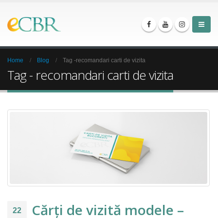
Home
Blog
Tag -
recomandari carti de vizita
Tag - recomandari carti de vizita
Cărți de vizită modele –
22