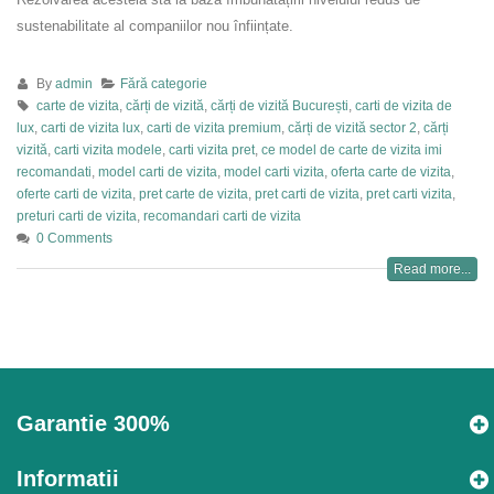
sustenabilitate al companiilor nou înființate.
By
admin
Fără categorie
carte de vizita
,
cărți de vizită
,
cărți de vizită București
,
carti de vizita de
lux
,
carti de vizita lux
,
carti de vizita premium
,
cărți de vizită sector 2
,
cărți
vizită
,
carti vizita modele
,
carti vizita pret
,
ce model de carte de vizita imi
recomandati
,
model carti de vizita
,
model carti vizita
,
oferta carte de vizita
,
oferte carti de vizita
,
pret carte de vizita
,
pret carti de vizita
,
pret carti vizita
,
preturi carti de vizita
,
recomandari carti de vizita
0 Comments
Read more...
Garantie 300%
Informatii