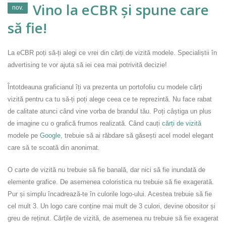
Vino la eCBR și spune care
nov.
să fie!
La eCBR poți să-ți alegi ce vrei din cărți de vizită modele. Specialiștii în
advertising te vor ajuta să iei cea mai potrivită decizie!
Întotdeauna graficianul îți va prezenta un portofoliu cu modele cărți
vizită pentru ca tu să-ți poți alege ceea ce te reprezintă. Nu face rabat
de calitate atunci când vine vorba de brandul tău. Poți câștiga un plus
de imagine cu o grafică frumos realizată. Când cauți
cărți de vizită
modele pe
Google
, trebuie să ai răbdare să găsești acel model elegant
care să te scoată din anonimat.
O carte de vizită nu trebuie să fie banală, dar nici să fie inundată de
elemente grafice. De asemenea coloristica nu trebuie să fie exagerată.
Pur și simplu încadrează-te în culorile logo-ului. Acestea trebuie să fie
cel mult 3. Un logo care conține mai mult de 3 culori, devine obositor și
greu de reținut. Cărțile de vizită, de asemenea nu trebuie să fie exagerat