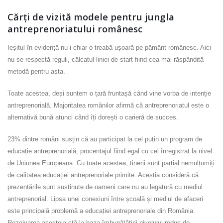
Cărți de vizită modele pentru jungla
antreprenoriatului românesc
Ieșitul în evidență nu-i chiar o treabă ușoară pe pământ românesc. Aici
nu se respectă reguli, călcatul liniei de start fiind cea mai răspândită
metodă pentru asta.
Toate acestea, deși suntem o țară fruntașă când vine vorba de intenție
antreprenorială. Majoritatea românilor afirmă că antreprenoriatul este o
alternativă bună atunci când îți dorești o carieră de succes.
23% dintre români susțin că au participat la cel puțin un program de
educație antreprenorială, procentajul fiind egal cu cel înregistrat la nivel
de Uniunea Europeana. Cu toate acestea, tinerii sunt parțial nemulțumiți
de calitatea educației antreprenoriale primite. Aceștia consideră că
prezentările sunt susținute de oameni care nu au legatură cu mediul
antreprenorial. Lipsa unei conexiuni între școală și mediul de afaceri
este principală problemă a educației antreprenoriale din România.
Rezolvarea acesteia stă la baza îmbunătățirii nivelului redus de