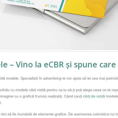
le – Vino la eCBR și spune care 
zită modele. Specialiștii în advertising te vor ajuta să iei cea mai potrivit
ofoliu cu modele cărți vizită pentru ca tu să-ți poți alege ceea ce te re
 imagine cu o grafică frumos realizată. Când cauți
cărți de vizită
modele
t.
r nici să fie inundată de elemente grafice. De asemenea coloristica nu t