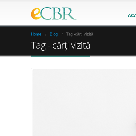
AC
Home
Blog
Tag -
cărți vizită
Tag - cărți vizită