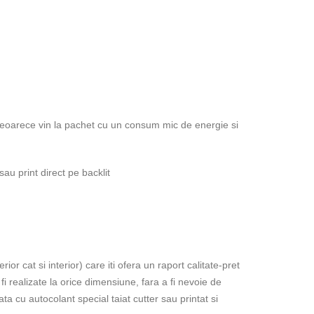
 deoarece vin la pachet cu un consum mic de energie si
au print direct pe backlit
r cat si interior) care iti ofera un raport calitate-pret
i realizate la orice dimensiune, fara a fi nevoie de
ata cu autocolant special taiat cutter sau printat si