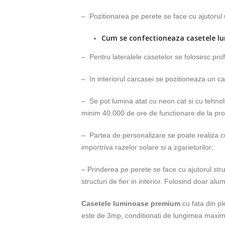
– Pozitionarea pe perete se face cu ajutorul u
Cum se confectioneaza casetele lu
– Pentru lateralele casetelor se folosesc profi
– In interiorul carcasei se pozitioneaza un ca
– Se pot lumina atat cu neon cat si cu tehnol
minim 40.000 de ore de functionare de la pro
– Partea de personalizare se poate realiza cu
importriva razelor solare si a zgarieturilor;
– Prinderea pe perete se face cu ajutorul str
structuri de fier in interior. Folosind doar al
Casetele luminoase premium
cu fata din p
este de 3mp, conditionati de lungimea maxima