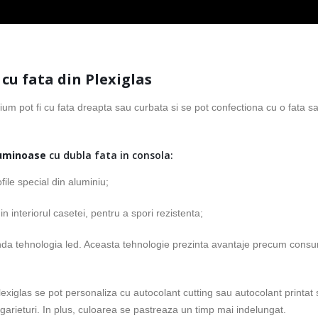
u fata din Plexiglas
m pot fi cu fata dreapta sau curbata si se pot confectiona cu o fata s
luminoase
cu dubla fata in consola:
file special din aluminiu;
n interiorul casetei, pentru a spori rezistenta;
a tehnologia led. Aceasta tehnologie prezinta avantaje precum consu
xiglas se pot personaliza cu autocolant cutting sau autocolant printat 
 zgarieturi. In plus, culoarea se pastreaza un timp mai indelungat.