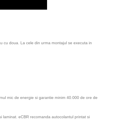
au cu doua. La cele din urma montajul se executa in
mul mic de energie si garantie minim 40.000 de ore de
si laminat. eCBR recomanda autocolantul printat si