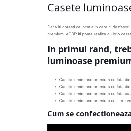
Casete luminoa
Daca iti doresti ca locatia in care iti desfaso
premium. eCBR iti poate realiza cu brio caset
In primul rand, treb
luminoase premiu
Casete luminoase premium cu fata din 
Casete luminoase premium cu fata din 
Casete luminoase premium cu fata cu
Casete luminoase premium cu litere vo
Cum se confectioneaza 