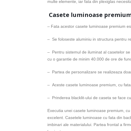
multe elemente, iar fata din plexiglas necesit
Casete luminoase premiu
– Fata acestor casete luminoase premium este
– Se foloseste aluminiu in structura pentru re
– Pentru sistemul de iluminat al casetelor se
cu o garantie de minim 40.000 de ore de func
– Partea de personalizare se realizeaza doar c
– Aceste casete luminoase premium, cu fata di
– Prinderea blacklit-ului de caseta se face cu 
Executia unei casete luminoase premium, cu fata
excelent. Casetele luminoase cu fata din backl
imbinari ale materialului. Partea frontal a fir