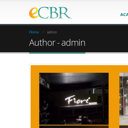
AC
Home
admin
Author - admin