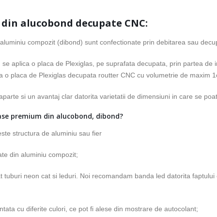
din alucobond decupate CNC:
luminiu compozit (dibond) sunt confectionate prin debitarea sau decup
 se aplica o placa de Plexiglas, pe suprafata decupata, prin partea de i
lica o placa de Plexiglas decupata routter CNC cu volumetrie de maxim 
rte si un avantaj clar datorita varietatii de dimensiuni in care se poat
ase premium din alucobond, dibond?
este structura de aluminiu sau fier
nate din aluminiu compozit;
tat tuburi neon cat si leduri. Noi recomandam banda led datorita faptulu
ata cu diferite culori, ce pot fi alese din mostrare de autocolant;