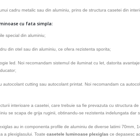
nui cadru metalic sau din aluminiu, prins de structura casetei din interi
minoase cu fata simpla:
le special din aluminiu;
dru din otel sau din aluminiu, ce ofera rezistenta sporita;
ogie led. Noi recomandam sistemul de iluminat cu let, datorita avantaje
ducator;
 autocolant cutting sau autocolant printat. Noi recomandam ca autocolant
ucturii interioare a casetei, care trebuie sa fie prevazuta cu structur
uminiu se scapa de grija ruginii, obtinandu-se rezistenta indelungata dar 
lexiglas au in componenta profile de aluminiu de diverse latimi 70
 a plexiglasului. Toate
casetele luminoase plexiglas
ce depasesc ac