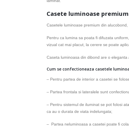
laminat.
Casete luminoase premium 
Casetele luminoase premium din alucobond, a
Pentru ca lumina sa poata fi difuzata uniform,
vizual cat mai placut, la cerere se poate ap
Caseta luminoasa din dibond are o eleganta apa
Cum se confectioneaza casetele lumino
– Pentru partea de interior a casetei se folos
– Partea frontala si lateralele sunt confectio
– Pentru sistemul de iluminat se pot folosi a
ca au o durata de viata indelungata;
– Partea neluminoasa a casetei poate fi colant