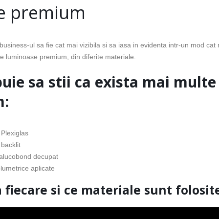
se premium
ri business-ul sa fie cat mai vizibila si sa iasa in evidenta intr-un mod 
e luminoase premium, din diferite materiale.
uie sa stii ca exista mai multe
m:
Plexiglas
backlit
 alucobond decupat
lumetrice aplicate
fiecare si ce materiale sunt folosit