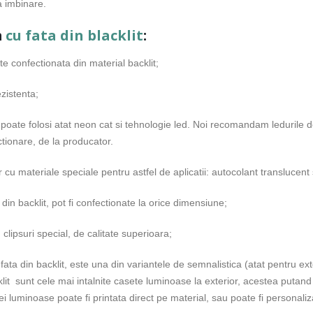
a imbinare.
m
cu fata din blacklit
:
 confectionata din material backlit;
zistenta;
 poate folosi atat neon cat si tehnologie led. Noi recomandam ledurile
tionare, de la producator.
u materiale speciale pentru astfel de aplicatii: autocolant translucent s
n backlit, pot fi confectionate la orice dimensiune;
clipsuri special, de calitate superioara;
 din backlit, este una din variantele de semnalistica (atat pentru exterio
it sunt cele mai intalnite casete luminoase la exterior, acestea putand f
mei luminoase poate fi printata direct pe material, sau poate fi personaliz