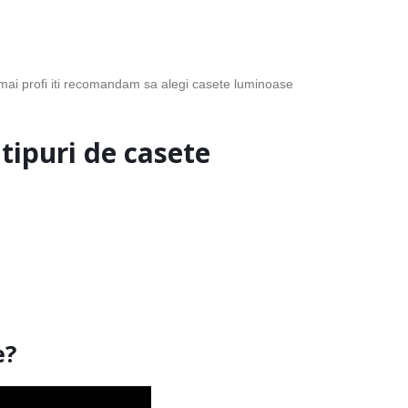
cat mai profi iti recomandam sa alegi casete luminoase
 tipuri de casete
e?