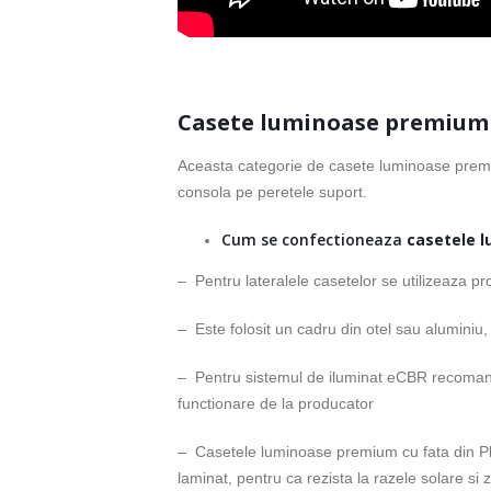
Casete luminoase premium c
Aceasta categorie de casete luminoase premiu
consola pe peretele suport.
Cum se confectioneaza
casetele 
– Pentru lateralele casetelor se utilizeaza pro
– Este folosit un cadru din otel sau aluminiu, i
– Pentru sistemul de iluminat eCBR recomand
functionare de la producator
– Casetele luminoase premium cu fata din Ple
laminat, pentru ca rezista la razele solare si