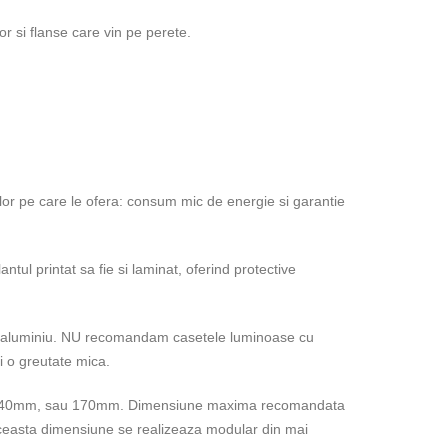
or si flanse care vin pe perete.
lor pe care le ofera: consum mic de energie si garantie
ul printat sa fie si laminat, oferind protective
a de aluminiu. NU recomandam casetele luminoase cu
si o greutate mica.
mm, 140mm, sau 170mm. Dimensiune maxima recomandata
easta dimensiune se realizeaza modular din mai