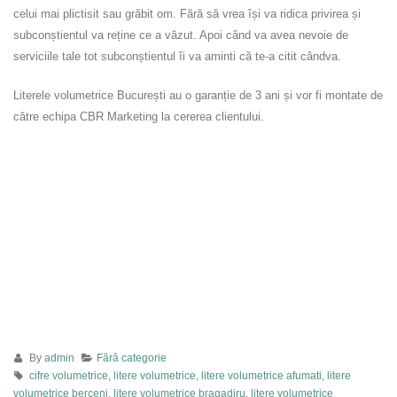
celui mai plictisit sau grăbit om. Fără să vrea își va ridica privirea și
subconștientul va reține ce a văzut. Apoi când va avea nevoie de
serviciile tale tot subconștientul îi va aminti că te-a citit cândva.
Literele volumetrice București au o garanție de 3 ani și vor fi montate de
către echipa CBR Marketing la cererea clientului.
By
admin
Fără categorie
cifre volumetrice
,
litere volumetrice
,
litere volumetrice afumati
,
litere
volumetrice berceni
,
litere volumetrice bragadiru
,
litere volumetrice