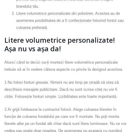
brandului tău.
Litere volumetrice personalizate din polistiren. Acestea au de
asemenea posibilitatea de a fi confecționate folosind fontul sau
culoarea preferată.
Litere volumetrice personalizate!
Așa nu vs așa da!
Atunci când te decizi sa-ți montezi litere volumetrice personalizate
trebuie să ai în vedere câteva aspecte cu privire la designul acestora.
1.Nu folosi fonturi greoaie. Nimeni nu are timp pe stradă să stea să
descifreze mesajele publicitare. Dacă nu sunt scrise citeț nu vor fi
citite. Folosește fonturi simple. Lizibilitatea este foarte importantă.
2.Ai grijă întdeauna la contrastul folosit. Alege culoarea literelor în
funcție de culoarea fundalului pe care vor fi montate. Nu poți monta
literele albe pe un fundal alb chiar dacă sunt litere luminoase. Nu se vor
vedea sau poate doar noaptea. De asemenea nu exagera cu numărul