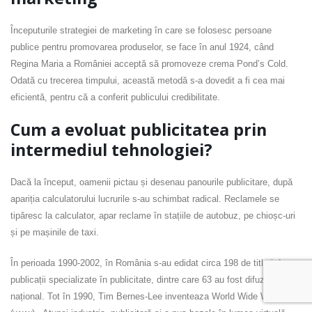
Începuturile strategiei de marketing în care se folosesc persoane
publice pentru promovarea produselor, se face în anul 1924, când
Regina Maria a României acceptă să promoveze crema Pond’s Cold.
Odată cu trecerea timpului, această metodă s-a dovedit a fi cea mai
eficientă, pentru că a conferit publicului credibilitate.
Cum a evoluat publicitatea prin
intermediul tehnologiei?
Dacă la început, oamenii pictau și desenau panourile publicitare, după
apariția calculatorului lucrurile s-au schimbat radical. Reclamele se
tipăresc la calculator, apar reclame în stațiile de autobuz, pe chioșc-uri
și pe mașinile de taxi.
În perioada 1990-2002, în România s-au edidat circa 198 de titluri de
publicații specializate în publicitate, dintre care 63 au fost difuzate
național. Tot în 1990, Tim Bernes-Lee inventeaza World Wide Web