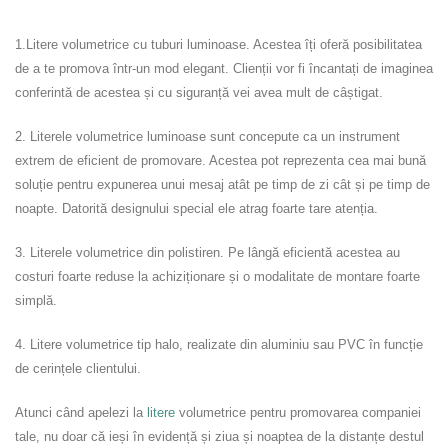
1.Litere volumetrice cu tuburi luminoase. Acestea îți oferă posibilitatea
de a te promova într-un mod elegant. Clienții vor fi încantați de imaginea
conferintă de acestea și cu siguranță vei avea mult de câștigat.
2. Literele volumetrice luminoase sunt concepute ca un instrument
extrem de eficient de promovare. Acestea pot reprezenta cea mai bună
soluție pentru expunerea unui mesaj atât pe timp de zi cât și pe timp de
noapte. Datorită designului special ele atrag foarte tare atenția.
3. Literele volumetrice din polistiren. Pe lângă eficientă acestea au
costuri foarte reduse la achiziționare și o modalitate de montare foarte
simplă.
4. Litere volumetrice tip halo, realizate din aluminiu sau PVC în funcție
de cerințele clientului.
Atunci când apelezi la
litere
volumetrice pentru promovarea companiei
tale, nu doar că ieși în evidență și ziua și noaptea de la distanțe destul