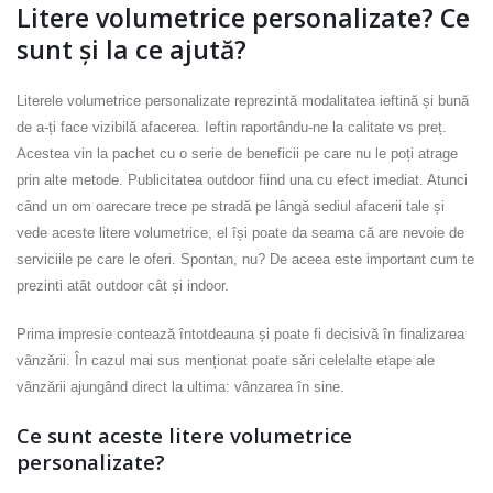
Litere volumetrice personalizate? Ce
sunt și la ce ajută?
Literele volumetrice personalizate reprezintă modalitatea ieftină și bună
de a-ți face vizibilă afacerea. Ieftin raportându-ne la calitate vs preț.
Acestea vin la pachet cu o serie de beneficii pe care nu le poți atrage
prin alte metode. Publicitatea outdoor fiind una cu efect imediat. Atunci
când un om oarecare trece pe stradă pe lângă sediul afacerii tale și
vede aceste litere volumetrice, el își poate da seama că are nevoie de
serviciile pe care le oferi. Spontan, nu? De aceea este important cum te
prezinti atât outdoor cât și indoor.
Prima impresie contează întotdeauna și poate fi decisivă în finalizarea
vânzării. În cazul mai sus menționat poate sări celelalte etape ale
vânzării ajungând direct la ultima: vânzarea în sine.
Ce sunt aceste litere volumetrice
personalizate?