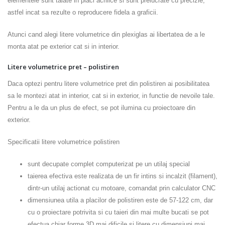
elementele sunt taiate in placi acrilice si sunt prelucrate cu precizie,
astfel incat sa rezulte o reproducere fidela a graficii.
Atunci cand alegi litere volumetrice din plexiglas ai libertatea de a le
monta atat pe exterior cat si in interior.
Litere volumetrice pret – polistiren
Daca optezi pentru litere volumetrice pret din polistiren ai posibilitatea
sa le montezi atat in interior, cat si in exterior, in functie de nevoile tale.
Pentru a le da un plus de efect, se pot ilumina cu proiectoare din
exterior.
Specificatii litere volumetrice polistiren
sunt decupate complet computerizat pe un utilaj special
taierea efectiva este realizata de un fir intins si incalzit (filament),
dintr-un utilaj actionat cu motoare, comandat prin calculator CNC
dimensiunea utila a placilor de polistiren este de 57-122 cm, dar
cu o proiectare potrivita si cu taieri din mai multe bucati se pot
efectua chiar forme 3D mai dificile si litere cu dimensiuni mai