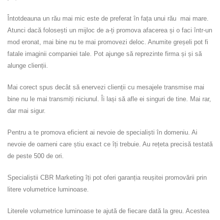
Întotdeauna un rău mai mic este de preferat în fața unui rău mai mare.
Atunci dacă folosești un mijloc de a-ți promova afacerea și o faci într-un
mod eronat, mai bine nu te mai promovezi deloc. Anumite greșeli pot fi
fatale imaginii companiei tale. Pot ajunge să reprezinte firma și și să
alunge clienții.
Mai corect spus decât să enervezi clienții cu mesajele transmise mai
bine nu le mai transmiți niciunul. Îi lași să afle ei singuri de tine. Mai rar,
dar mai sigur.
Pentru a te promova eficient ai nevoie de specialiști în domeniu. Ai
nevoie de oameni care știu exact ce îți trebuie. Au rețeta precisă testată
de peste 500 de ori.
Specialiștii CBR Marketing îți pot oferi garanția reușitei promovării prin
litere volumetrice luminoase.
Literele volumetrice luminoase te ajută de fiecare dată la greu. Acestea