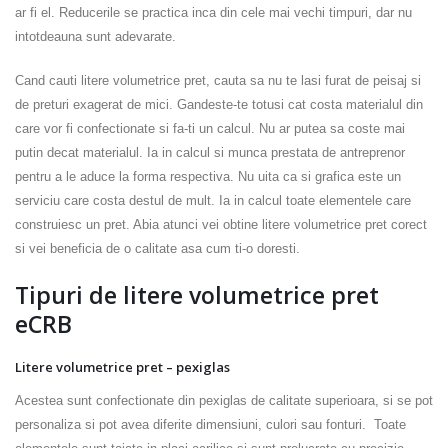
ar fi el. Reducerile se practica inca din cele mai vechi timpuri, dar nu
intotdeauna sunt adevarate.
Cand cauti litere volumetrice pret, cauta sa nu te lasi furat de peisaj si
de preturi exagerat de mici. Gandeste-te totusi cat costa materialul din
care vor fi confectionate si fa-ti un calcul. Nu ar putea sa coste mai
putin decat materialul. Ia in calcul si munca prestata de antreprenor
pentru a le aduce la forma respectiva. Nu uita ca si grafica este un
serviciu care costa destul de mult. Ia in calcul toate elementele care
construiesc un pret. Abia atunci vei obtine litere volumetrice pret corect
si vei beneficia de o calitate asa cum ti-o doresti.
Tipuri de litere volumetrice pret
eCRB
Litere volumetrice pret – pexiglas
Acestea sunt confectionate din pexiglas de calitate superioara, si se pot
personaliza si pot avea diferite dimensiuni, culori sau fonturi. Toate