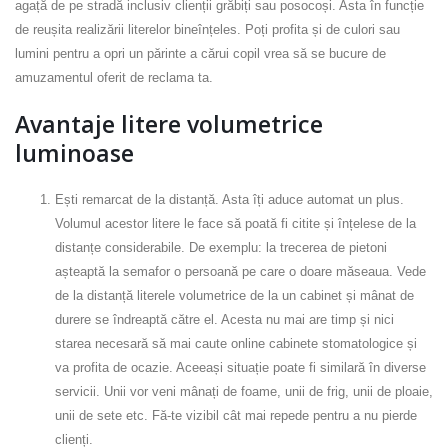
agață de pe stradă inclusiv clienții grăbiți sau posocoși. Asta în funcție
de reușita realizării literelor bineînțeles. Poți profita și de culori sau
lumini pentru a opri un părinte a cărui copil vrea să se bucure de
amuzamentul oferit de reclama ta.
Avantaje litere volumetrice
luminoase
Ești remarcat de la distanță. Asta îți aduce automat un plus.
Volumul acestor litere le face să poată fi citite și înțelese de la
distanțe considerabile. De exemplu: la trecerea de pietoni
așteaptă la semafor o persoană pe care o doare măseaua. Vede
de la distanță literele volumetrice de la un cabinet și mânat de
durere se îndreaptă către el. Acesta nu mai are timp și nici
starea necesară să mai caute online cabinete stomatologice și
va profita de ocazie. Aceeași situație poate fi similară în diverse
servicii. Unii vor veni mânați de foame, unii de frig, unii de ploaie,
unii de sete etc. Fă-te vizibil cât mai repede pentru a nu pierde
clienți.