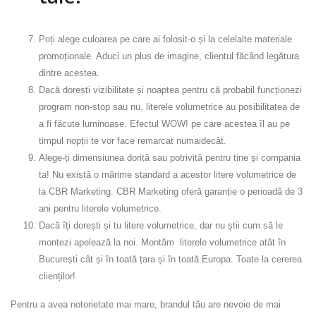
Poți alege culoarea pe care ai folosit-o și la celelalte materiale
promoționale. Aduci un plus de imagine, clientul făcând legătura
dintre acestea.
Dacă dorești vizibilitate și noaptea pentru că probabil funcționezi
program non-stop sau nu, literele volumetrice au posibilitatea de
a fi făcute luminoase. Efectul WOW! pe care acestea îl au pe
timpul nopții te vor face remarcat numaidecât.
Alege-ți dimensiunea dorită sau potrivită pentru tine și compania
ta! Nu există o mărime standard a acestor litere volumetrice de
la CBR Marketing. CBR Marketing oferă garanție o perioadă de 3
ani pentru literele volumetrice.
Dacă îți dorești și tu litere volumetrice, dar nu știi cum să le
montezi apelează la noi. Montăm literele volumetrice atât în
București cât și în toată țara și în toată Europa. Toate la cererea
clienților!
Pentru a avea notorietate mai mare, brandul tău are nevoie de mai