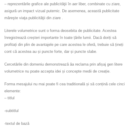
– reprezentările grafice ale publicităţii în aer liber, combinate cu ziare,
asigură un impact vizual puternic. De asemenea, această publicitate
măreşte viaţa publicităţii din ziare .
Literele volumetrice sunt o forma deosebita de publicitate. Acestea
înregistrează creșteri importante în toate țările lumii. Dacă doriți să
profitați din plin de avantajele pe care acestea le oferă, trebuie să țineți
cont că acestea au și puncte forte, dar și puncte slabe.
Cercetările din domeniu demonstrează ăa reclama prin afișaj gen litere
volumetrice nu poate accepta idei și concepte medii de creație.
Forma mesajului nu mai poate fi cea traditională și să conțină cele cinci
elemente:
– titlul
-subtitlul
-textul de bază