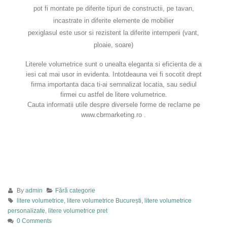
pot fi montate pe diferite tipuri de constructii, pe tavan,
incastrate in diferite elemente de mobilier
pexiglasul este usor si rezistent la diferite intemperii (vant,
ploaie, soare)
Literele volumetrice sunt o unealta eleganta si eficienta de a
iesi cat mai usor in evidenta. Intotdeauna vei fi socotit drept
firma importanta daca ti-ai semnalizat locatia, sau sediul
firmei cu astfel de litere volumetrice.
Cauta informatii utile despre diversele forme de reclame pe
www.cbrmarketing.ro .
By
admin
Fără categorie
litere volumetrice
,
litere volumetrice București
,
litere volumetrice
personalizate
,
litere volumetrice pret
0 Comments