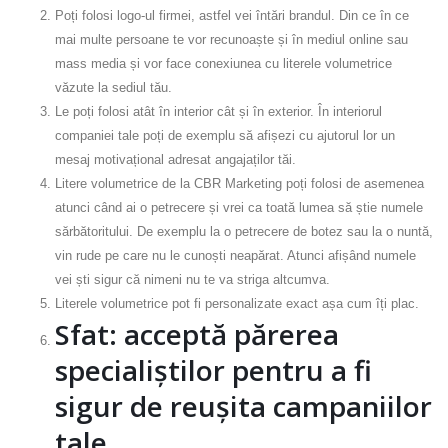
Poți folosi logo-ul firmei, astfel vei întări brandul. Din ce în ce
mai multe persoane te vor recunoaște și în mediul online sau
mass media și vor face conexiunea cu literele volumetrice
văzute la sediul tău.
Le poți folosi atât în interior cât și în exterior. În interiorul
companiei tale poți de exemplu să afișezi cu ajutorul lor un
mesaj motivațional adresat angajaților tăi.
Litere volumetrice de la CBR Marketing poți folosi de asemenea
atunci când ai o petrecere și vrei ca toată lumea să știe numele
sărbătoritului. De exemplu la o petrecere de botez sau la o nuntă,
vin rude pe care nu le cunoști neapărat. Atunci afișând numele
vei ști sigur că nimeni nu te va striga altcumva.
Literele volumetrice pot fi personalizate exact așa cum îți plac.
Sfat: acceptă părerea
specialiștilor pentru a fi
sigur de reușita campaniilor
tale.