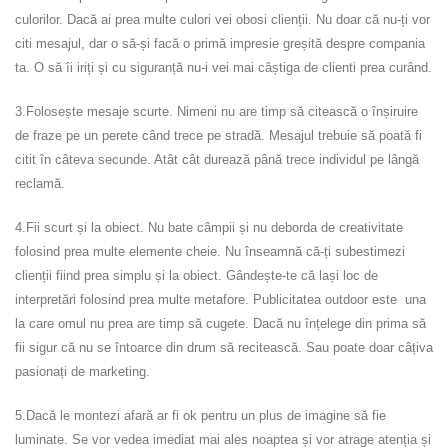
culorilor. Dacă ai prea multe culori vei obosi clienții. Nu doar că nu-ți vor
citi mesajul, dar o să-și facă o primă impresie greșită despre compania
ta. O să îi iriți și cu siguranță nu-i vei mai câștiga de clienti prea curând.
3.Folosește mesaje scurte. Nimeni nu are timp să citească o înșiruire
de fraze pe un perete când trece pe stradă. Mesajul trebuie să poată fi
citit în câteva secunde. Atât cât durează până trece individul pe lângă
reclamă.
4.Fii scurt și la obiect. Nu bate câmpii și nu deborda de creativitate
folosind prea multe elemente cheie. Nu înseamnă că-ți subestimezi
clienții fiind prea simplu și la obiect. Gândește-te că lași loc de
interpretări folosind prea multe metafore. Publicitatea outdoor este una
la care omul nu prea are timp să cugete. Dacă nu înțelege din prima să
fii sigur că nu se întoarce din drum să recitească. Sau poate doar câțiva
pasionați de marketing.
5.Dacă le montezi afară ar fi ok pentru un plus de imagine să fie
luminate. Se vor vedea imediat mai ales noaptea și vor atrage atenția și