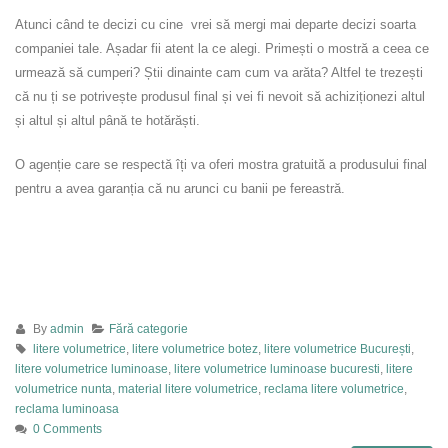
Atunci când te decizi cu cine vrei să mergi mai departe decizi soarta
companiei tale. Așadar fii atent la ce alegi. Primești o mostră a ceea ce
urmează să cumperi? Știi dinainte cam cum va arăta? Altfel te trezești
că nu ți se potrivește produsul final și vei fi nevoit să achiziționezi altul
și altul și altul până te hotărăști.
O agenție care se respectă îți va oferi mostra gratuită a produsului final
pentru a avea garanția că nu arunci cu banii pe fereastră.
By
admin
Fără categorie
litere volumetrice
,
litere volumetrice botez
,
litere volumetrice București
,
litere volumetrice luminoase
,
litere volumetrice luminoase bucuresti
,
litere
volumetrice nunta
,
material litere volumetrice
,
reclama litere volumetrice
,
reclama luminoasa
0 Comments