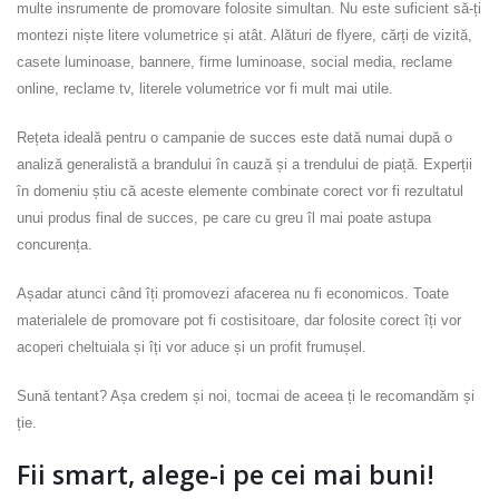
multe insrumente de promovare folosite simultan. Nu este suficient să-ți
montezi niște litere volumetrice și atât. Alături de flyere, cărți de vizită,
casete luminoase, bannere, firme luminoase, social media, reclame
online, reclame tv, literele volumetrice vor fi mult mai utile.
Rețeta ideală pentru o campanie de succes este dată numai după o
analiză generalistă a brandului în cauză și a trendului de piață. Experții
în domeniu știu că aceste elemente combinate corect vor fi rezultatul
unui produs final de succes, pe care cu greu îl mai poate astupa
concurența.
Așadar atunci când îți promovezi afacerea nu fi economicos. Toate
materialele de promovare pot fi costisitoare, dar folosite corect îți vor
acoperi cheltuiala și îți vor aduce și un profit frumușel.
Sună tentant? Așa credem și noi, tocmai de aceea ți le recomandăm și
ție.
Fii smart, alege-i pe cei mai buni!