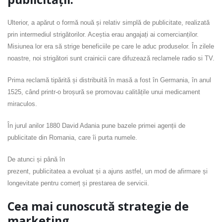
Ulterior, a apărut o formă nouă și relativ simplă de publicitate, realizată
prin intermediul strigătorilor. Aceștia erau angajați ai comercianților.
Misiunea lor era să strige beneficiile pe care le aduc produselor. În zilele
noastre, noi strigători sunt crainicii care difuzează reclamele radio si TV.
Prima reclamă tipărită și distribuită în masă a fost în Germania, în anul
1525, când printr-o broșură se promovau calitățile unui medicament
miraculos.
În jurul anilor 1880 David Adania pune bazele primei agenții de
publicitate din Romania, care îi purta numele.
De atunci și până în
prezent, publicitatea a evoluat și a ajuns astfel, un mod de afirmare și
longevitate pentru comerț și prestarea de servicii.
Cea mai cunoscută strategie de
marketing