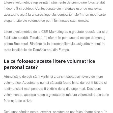
Literele volumetrice reprezintă instrumente de promovare folosite atât
indoor cât și outdoor. Confecționate din materiale ușor de manevrat
acestea te ajută la afișarea logo-ului companiei tale într-un mod foarte
elegant. Literele volumetrice pot fi luminoase sau normale.
Literele volumetrice de la CBR Marketing au o greutate redusă, dar și o
fiabilitate sporită. Totodată, îți oferim în permanență echipe de montaj
pentru București. Bineînțeles la cererea clientului asigurăm montaj în
toate localitățile din România sau din Europa.
La ce folosesc aceste litere volumetrice
personalizate?
Atunci când dorești să fii vizibil și ziua și noaptea ai nevoie de litere
volumetrice. Acestea nu numai că arată foarte bine, dar pot fi făcute și
la dimensiuni mari pentru a fi vizibile de la distanțe mari. Deși sunt
voluminoase, acestea nu au o greutate pe măsura volumului, ceea ce le
face ușor de utilizat.
Deși sunt gândite pentru exterior, acestea se pot folosi foarte bine și în