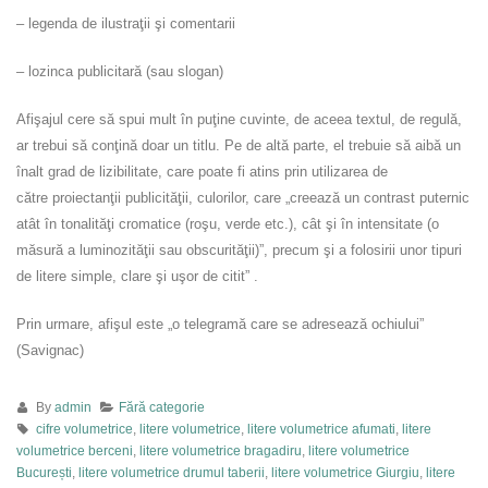
– legenda de ilustraţii şi comentarii
– lozinca publicitară (sau slogan)
Afişajul cere să spui mult în puţine cuvinte, de aceea textul, de regulă,
ar trebui să conţină doar un titlu. Pe de altă parte, el trebuie să aibă un
înalt grad de lizibilitate, care poate fi atins prin utilizarea de
către proiectanţii publicităţii, culorilor, care „creează un contrast puternic
atât în tonalităţi cromatice (roşu, verde etc.), cât şi în intensitate (o
măsură a luminozităţii sau obscurităţii)”, precum şi a folosirii unor tipuri
de litere simple, clare şi uşor de citit” .
Prin urmare, afişul este „o telegramă care se adresează ochiului”
(Savignac)
By
admin
Fără categorie
cifre volumetrice
,
litere volumetrice
,
litere volumetrice afumati
,
litere
volumetrice berceni
,
litere volumetrice bragadiru
,
litere volumetrice
București
,
litere volumetrice drumul taberii
,
litere volumetrice Giurgiu
,
litere