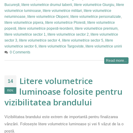
București
,
litere volumetrice drumul taberii
,
litere volumetrice Giurgiu
,
litere
volumetrice luminoase
,
litere volumetrice militari
,
litere volumetrice
neluminoase
,
litere volumetrice Otopeni
,
litere volumetrice personalizate
,
litere volumetrice pipera
,
litere volumetrice Ploiesti
,
litere volumetrice
popesti
,
litere volumetrice popesti-leordeni
,
litere volumetrice premium
,
litere volumetrice sector 1
,
litere volumetrice sector 2
,
litere volumetrice
sector 3
,
litere volumetrice sector 4
,
litere volumetrice sector 5
,
litere
volumetrice sector 6
,
litere volumetrice Targoviste
,
litere volumetrice unirii
0 Comments
Read more...
Litere volumetrice
14
luminoase folosite pentru
nov.
vizibilitatea brandului
Vizibilitatea brandului este extrem de importantă pentru finalizarea
vânzării. Folosește litere volumetrice luminoase și vei fi văzut de la o
poștă.