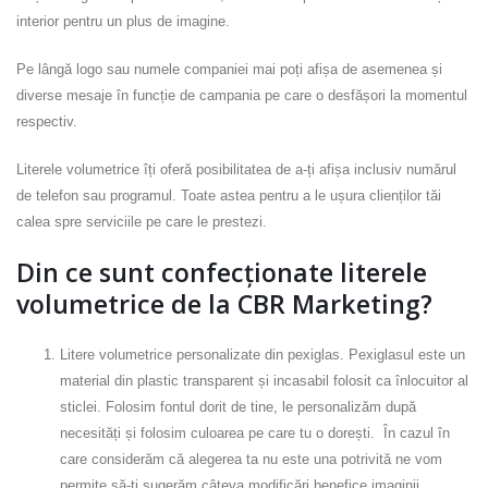
interior pentru un plus de imagine.
Pe lângă logo sau numele companiei mai poți afișa de asemenea și
diverse mesaje în funcție de campania pe care o desfășori la momentul
respectiv.
Literele volumetrice îți oferă posibilitatea de a-ți afișa inclusiv numărul
de telefon sau programul. Toate astea pentru a le ușura clienților tăi
calea spre serviciile pe care le prestezi.
Din ce sunt confecționate literele
volumetrice de la CBR Marketing?
Litere volumetrice personalizate din pexiglas. Pexiglasul este un
material din plastic transparent și incasabil folosit ca înlocuitor al
sticlei. Folosim fontul dorit de tine, le personalizăm după
necesități și folosim culoarea pe care tu o dorești. În cazul în
care considerăm că alegerea ta nu este una potrivită ne vom
permite să-ți sugerăm câteva modificări benefice imaginii