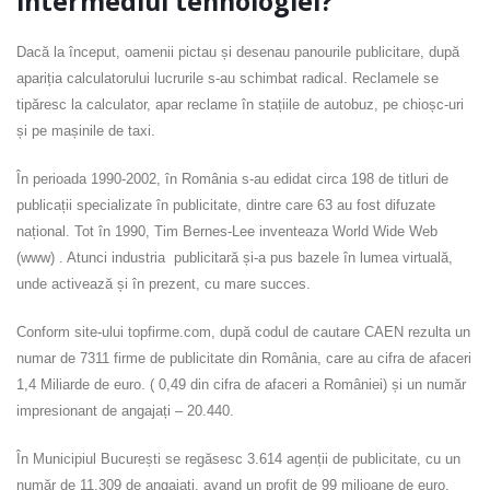
intermediul tehnologiei?
Dacă la început, oamenii pictau și desenau panourile publicitare, după
apariția calculatorului lucrurile s-au schimbat radical. Reclamele se
tipăresc la calculator, apar reclame în stațiile de autobuz, pe chioșc-uri
și pe mașinile de taxi.
În perioada 1990-2002, în România s-au edidat circa 198 de titluri de
publicații specializate în publicitate, dintre care 63 au fost difuzate
național. Tot în 1990, Tim Bernes-Lee inventeaza World Wide Web
(www) . Atunci industria publicitară și-a pus bazele în lumea virtuală,
unde activează și în prezent, cu mare succes.
Conform site-ului topfirme.com, după codul de cautare CAEN rezulta un
numar de 7311 firme de publicitate din România, care au cifra de afaceri
1,4 Miliarde de euro. ( 0,49 din cifra de afaceri a României) și un număr
impresionant de angajați – 20.440.
În Municipiul București se regăsesc 3.614 agenții de publicitate, cu un
număr de 11.309 de angajați, avand un profit de 99 milioane de euro.