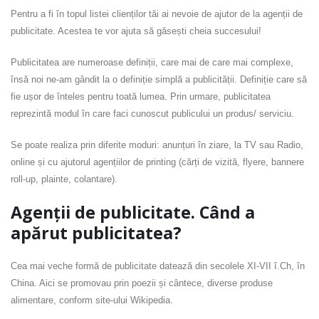
Pentru a fi în topul listei clienților tăi ai nevoie de ajutor de la agenții de
publicitate. Acestea te vor ajuta să găsești cheia succesului!
Publicitatea are numeroase definiții, care mai de care mai complexe,
însă noi ne-am gândit la o definiție simplă a publicității. Definiție care să
fie ușor de înteles pentru toată lumea. Prin urmare, publicitatea
reprezintă modul în care faci cunoscut publicului un produs/ serviciu.
Se poate realiza prin diferite moduri: anunțuri în ziare, la TV sau Radio,
online și cu ajutorul agențiilor de printing (cărți de vizită, flyere, bannere
roll-up, plainte, colantare).
Agenții de publicitate. Când a
apărut publicitatea?
Cea mai veche formă de publicitate datează din secolele XI-VII î.Ch, în
China. Aici se promovau prin poezii și cântece, diverse produse
alimentare, conform site-ului Wikipedia.