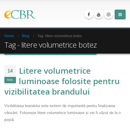
Home
Blog
Tag -
litere volumetrice botez
Tag - litere volumetrice botez
Litere volumetrice
14
luminoase folosite pentru
nov.
vizibilitatea brandului
Vizibilitatea brandului este extrem de importantă pentru finalizarea
vânzării. Folosește litere volumetrice luminoase și vei fi văzut de la o
poștă.