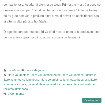
companiei tale. Așadar fii atent la ce alegi. Primești o mostră a ceea ce
urmează să cumperi? Știi dinainte cam cum va arăta? Altfel te trezești
că nu ți se potrivește produsul final și vei fi nevoit să achiziționezi altul
și altul și altul până te hotărăști.
O agenție care se respectă îți va oferi mostra gratuită a produsului final
pentru a avea garanția că nu arunci cu banii pe fereastră.
By
admin
Fără categorie
litere volumetrice
,
litere volumetrice botez
,
litere volumetrice București
,
litere volumetrice luminoase
,
litere volumetrice luminoase bucuresti
,
litere
volumetrice nunta
,
material litere volumetrice
,
reclama litere volumetrice
,
reclama luminoasa
0 Comments
Read more...