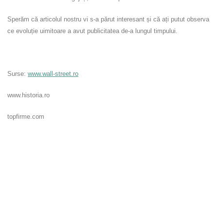
Sperăm că articolul nostru vi s-a părut interesant și că ați putut observa
ce evoluție uimitoare a avut publicitatea de-a lungul timpului.
Surse:
www.wall-street.ro
www.historia.ro
topfirme.com