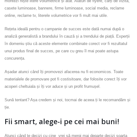
montezi niște litere volumetrice și atât. Alături de flyere, cărți de vizită,
casete luminoase, bannere, firme luminoase, social media, reclame
online, reclame tv, literele volumetrice vor fi mult mai utile.
Rețeta ideală pentru o campanie de succes este dată numai după o
analiză generalistă a brandului în cauză și a trendului de piață. Experții
în domeniu știu că aceste elemente combinate corect vor fi rezultatul
unui produs final de succes, pe care cu greu îl mai poate astupa
concurența.
Așadar atunci când îți promovezi afacerea nu fi economicos. Toate
materialele de promovare pot fi costisitoare, dar folosite corect îți vor
acoperi cheltuiala și îți vor aduce și un profit frumușel.
Sună tentant? Așa credem și noi, tocmai de aceea ți le recomandăm și
ție.
Fii smart, alege-i pe cei mai buni!
Atunci când te decizi cu cine vrei să mergi mai departe decizi soarta