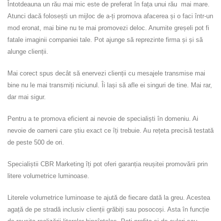
Întotdeauna un rău mai mic este de preferat în fața unui rău mai mare.
Atunci dacă folosești un mijloc de a-ți promova afacerea și o faci într-un
mod eronat, mai bine nu te mai promovezi deloc. Anumite greșeli pot fi
fatale imaginii companiei tale. Pot ajunge să reprezinte firma și și să
alunge clienții.
Mai corect spus decât să enervezi clienții cu mesajele transmise mai
bine nu le mai transmiți niciunul. Îi lași să afle ei singuri de tine. Mai rar,
dar mai sigur.
Pentru a te promova eficient ai nevoie de specialiști în domeniu. Ai
nevoie de oameni care știu exact ce îți trebuie. Au rețeta precisă testată
de peste 500 de ori.
Specialiștii CBR Marketing îți pot oferi garanția reușitei promovării prin
litere volumetrice luminoase.
Literele volumetrice luminoase te ajută de fiecare dată la greu. Acestea
agață de pe stradă inclusiv clienții grăbiți sau posocoși. Asta în funcție