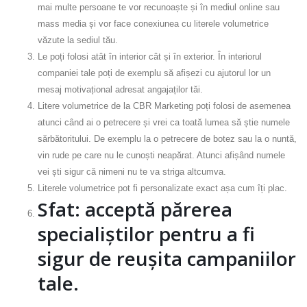
mai multe persoane te vor recunoaște și în mediul online sau
mass media și vor face conexiunea cu literele volumetrice
văzute la sediul tău.
Le poți folosi atât în interior cât și în exterior. În interiorul
companiei tale poți de exemplu să afișezi cu ajutorul lor un
mesaj motivațional adresat angajaților tăi.
Litere volumetrice de la CBR Marketing poți folosi de asemenea
atunci când ai o petrecere și vrei ca toată lumea să știe numele
sărbătoritului. De exemplu la o petrecere de botez sau la o nuntă,
vin rude pe care nu le cunoști neapărat. Atunci afișând numele
vei ști sigur că nimeni nu te va striga altcumva.
Literele volumetrice pot fi personalizate exact așa cum îți plac.
Sfat: acceptă părerea
specialiștilor pentru a fi
sigur de reușita campaniilor
tale.