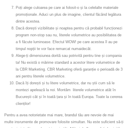
Poți alege culoarea pe care ai folosit-o și la celelalte materiale
promoționale. Aduci un plus de imagine, clientul făcând legătura
dintre acestea.
Dacă dorești vizibilitate și noaptea pentru că probabil funcționezi
program non-stop sau nu, literele volumetrice au posibilitatea de
a fi făcute luminoase. Efectul WOW! pe care acestea îl au pe
timpul nopții te vor face remarcat numaidecât.
Alege-ți dimensiunea dorită sau potrivită pentru tine și compania
ta! Nu există o mărime standard a acestor litere volumetrice de
la CBR Marketing. CBR Marketing oferă garanție o perioadă de 3
ani pentru literele volumetrice.
Dacă îți dorești și tu litere volumetrice, dar nu știi cum să le
montezi apelează la noi. Montăm literele volumetrice atât în
București cât și în toată țara și în toată Europa. Toate la cererea
clienților!
Pentru a avea notorietate mai mare, brandul tău are nevoie de mai
multe insrumente de promovare folosite simultan. Nu este suficient să-ți