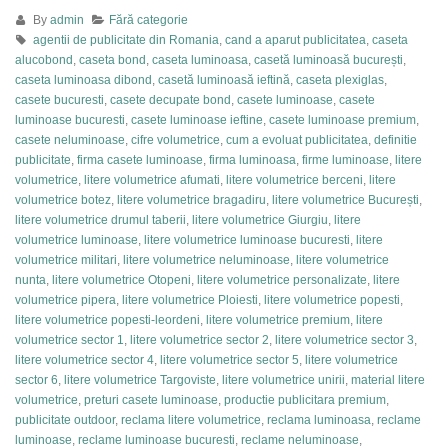
By
admin
Fără categorie
agentii de publicitate din Romania
,
cand a aparut publicitatea
,
caseta
alucobond
,
caseta bond
,
caseta luminoasa
,
casetă luminoasă bucurești
,
caseta luminoasa dibond
,
casetă luminoasă ieftină
,
caseta plexiglas
,
casete bucuresti
,
casete decupate bond
,
casete luminoase
,
casete
luminoase bucuresti
,
casete luminoase ieftine
,
casete luminoase premium
,
casete neluminoase
,
cifre volumetrice
,
cum a evoluat publicitatea
,
definitie
publicitate
,
firma casete luminoase
,
firma luminoasa
,
firme luminoase
,
litere
volumetrice
,
litere volumetrice afumati
,
litere volumetrice berceni
,
litere
volumetrice botez
,
litere volumetrice bragadiru
,
litere volumetrice București
,
litere volumetrice drumul taberii
,
litere volumetrice Giurgiu
,
litere
volumetrice luminoase
,
litere volumetrice luminoase bucuresti
,
litere
volumetrice militari
,
litere volumetrice neluminoase
,
litere volumetrice
nunta
,
litere volumetrice Otopeni
,
litere volumetrice personalizate
,
litere
volumetrice pipera
,
litere volumetrice Ploiesti
,
litere volumetrice popesti
,
litere volumetrice popesti-leordeni
,
litere volumetrice premium
,
litere
volumetrice sector 1
,
litere volumetrice sector 2
,
litere volumetrice sector 3
,
litere volumetrice sector 4
,
litere volumetrice sector 5
,
litere volumetrice
sector 6
,
litere volumetrice Targoviste
,
litere volumetrice unirii
,
material litere
volumetrice
,
preturi casete luminoase
,
productie publicitara premium
,
publicitate outdoor
,
reclama litere volumetrice
,
reclama luminoasa
,
reclame
luminoase
,
reclame luminoase bucuresti
,
reclame neluminoase
,