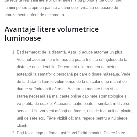
de reușita realizării literelor bineînțeles. Poți profita și de culori sau
lumini pentru a opri un părinte a cărui copil vrea să se bucure de
amuzamentul oferit de reclama ta.
Avantaje litere volumetrice
luminoase
Ești remarcat de la distanță. Asta îți aduce automat un plus.
Volumul acestor litere le face să poată fi citite și înțelese de la
distanțe considerabile. De exemplu: la trecerea de pietoni
așteaptă la semafor o persoană pe care o doare măseaua. Vede
de la distanță literele volumetrice de la un cabinet și mânat de
durere se îndreaptă către el. Acesta nu mai are timp și nici
starea necesară să mai caute online cabinete stomatologice și
va profita de ocazie. Aceeași situație poate fi similară în diverse
servicii. Unii vor veni mânați de foame, unii de frig, unii de ploaie,
unii de sete etc. Fă-te vizibil cât mai repede pentru a nu pierde
clienți.
Poți folosi logo-ul firmei, astfel vei întări brandul. Din ce în ce