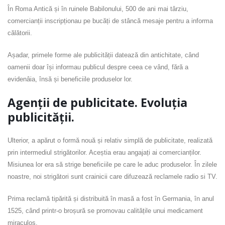
În Roma Antică și în ruinele Babilonului, 500 de ani mai târziu,
comercianții inscripționau pe bucăți de stâncă mesaje pentru a informa
călătorii.
Așadar, primele forme ale publicității datează din antichitate, când
oamenii doar își informau publicul despre ceea ce vând, fără a
evidenâia, însă și beneficiile produselor lor.
Agenții de publicitate. Evoluția
publicității.
Ulterior, a apărut o formă nouă și relativ simplă de publicitate, realizată
prin intermediul strigătorilor. Aceștia erau angajați ai comercianților.
Misiunea lor era să strige beneficiile pe care le aduc produselor. În zilele
noastre, noi strigători sunt crainicii care difuzează reclamele radio si TV.
Prima reclamă tipărită și distribuită în masă a fost în Germania, în anul
1525, când printr-o broșură se promovau calitățile unui medicament
miraculos.