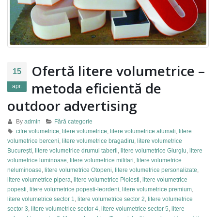
Ofertă litere volumetrice –
15
metoda eficientă de
apr.
outdoor advertising
By
admin
Fără categorie
cifre volumetrice
,
litere volumetrice
,
litere volumetrice afumati
,
litere
volumetrice berceni
,
litere volumetrice bragadiru
,
litere volumetrice
București
,
litere volumetrice drumul taberii
,
litere volumetrice Giurgiu
,
litere
volumetrice luminoase
,
litere volumetrice militari
,
litere volumetrice
neluminoase
,
litere volumetrice Otopeni
,
litere volumetrice personalizate
,
litere volumetrice pipera
,
litere volumetrice Ploiesti
,
litere volumetrice
popesti
,
litere volumetrice popesti-leordeni
,
litere volumetrice premium
,
litere volumetrice sector 1
,
litere volumetrice sector 2
,
litere volumetrice
sector 3
,
litere volumetrice sector 4
,
litere volumetrice sector 5
,
litere