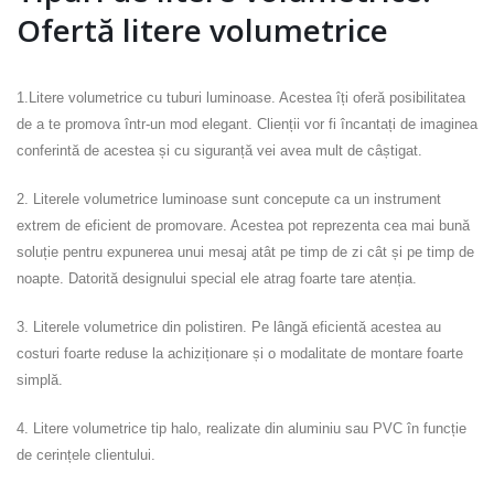
Ofertă litere volumetrice
1.Litere volumetrice cu tuburi luminoase. Acestea îți oferă posibilitatea
de a te promova într-un mod elegant. Clienții vor fi încantați de imaginea
conferintă de acestea și cu siguranță vei avea mult de câștigat.
2. Literele volumetrice luminoase sunt concepute ca un instrument
extrem de eficient de promovare. Acestea pot reprezenta cea mai bună
soluție pentru expunerea unui mesaj atât pe timp de zi cât și pe timp de
noapte. Datorită designului special ele atrag foarte tare atenția.
3. Literele volumetrice din polistiren. Pe lângă eficientă acestea au
costuri foarte reduse la achiziționare și o modalitate de montare foarte
simplă.
4. Litere volumetrice tip halo, realizate din aluminiu sau PVC în funcție
de cerințele clientului.