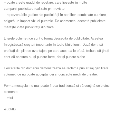
– poate creşte gradul de repetare, care lipseşte în multe
campanii publicitare realizate prin reviste
– reprezentările grafice ale publicităţii în aer liber, combinate cu ziare,
asigură un impact vizual puternic. De asemenea, această publicitate
măreşte viaţa publicităţii din ziare .
Literele volumetrice sunt o forma deosebita de publicitate. Acestea
înregistrează creșteri importante în toate țările lumii. Dacă doriți să
profitați din plin de avantajele pe care acestea le oferă, trebuie să țineți
cont că acestea au și puncte forte, dar și puncte slabe.
Cercetările din domeniu demonstrează ăa reclama prin afișaj gen litere
volumetrice nu poate accepta idei și concepte medii de creație.
Forma mesajului nu mai poate fi cea traditională și să conțină cele cinci
elemente:
– titlul
-subtitlul