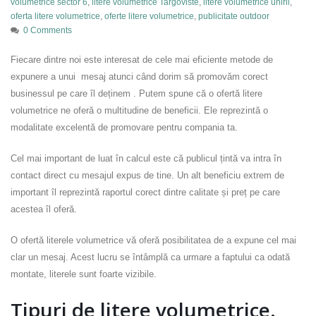
volumetrice sector 6
,
litere volumetrice Targoviste
,
litere volumetrice unirii
,
oferta litere volumetrice
,
oferte litere volumetrice
,
publicitate outdoor
0 Comments
Fiecare dintre noi este interesat de cele mai eficiente metode de
expunere a unui mesaj atunci când dorim să promovăm corect
businessul pe care îl deținem . Putem spune că o ofertă litere
volumetrice ne oferă o multitudine de beneficii. Ele reprezintă o
modalitate excelentă de promovare pentru compania ta.
Cel mai important de luat în calcul este că publicul țintă va intra în
contact direct cu mesajul expus de tine. Un alt beneficiu extrem de
important îl reprezintă raportul corect dintre calitate și preț pe care
acestea îl oferă.
O ofertă literele volumetrice vă oferă posibilitatea de a expune cel mai
clar un mesaj. Acest lucru se întâmplă ca urmare a faptului ca odată
montate, literele sunt foarte vizibile.
Tipuri de litere volumetrice.