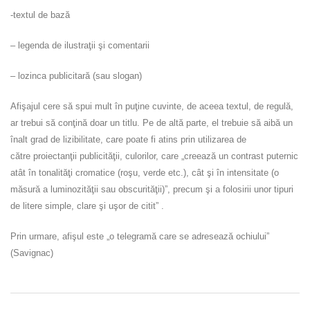
-textul de bază
– legenda de ilustraţii şi comentarii
– lozinca publicitară (sau slogan)
Afişajul cere să spui mult în puţine cuvinte, de aceea textul, de regulă,
ar trebui să conţină doar un titlu. Pe de altă parte, el trebuie să aibă un
înalt grad de lizibilitate, care poate fi atins prin utilizarea de
către proiectanţii publicităţii, culorilor, care „creează un contrast puternic
atât în tonalităţi cromatice (roşu, verde etc.), cât şi în intensitate (o
măsură a luminozităţii sau obscurităţii)”, precum şi a folosirii unor tipuri
de litere simple, clare şi uşor de citit” .
Prin urmare, afişul este „o telegramă care se adresează ochiului”
(Savignac)